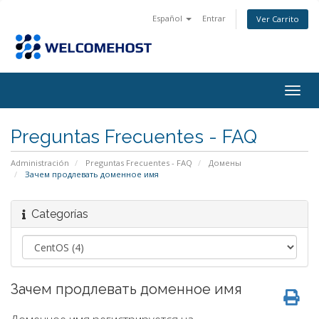
Español
Entrar
Ver Carrito
Alter
Nave
Preguntas Frecuentes - FAQ
Administración
Preguntas Frecuentes - FAQ
Домены
Зачем продлевать доменное имя
Categorías
Зачем продлевать доменное имя